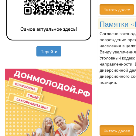
Читать далее
Памятки «
Согласно законод
повреждение пред
населения в целя
Перейти
Ввиду увеличения
Уголовный кодекс
направленности. 
диверсионной дея
диверсионного со
позиции.
Читать далее