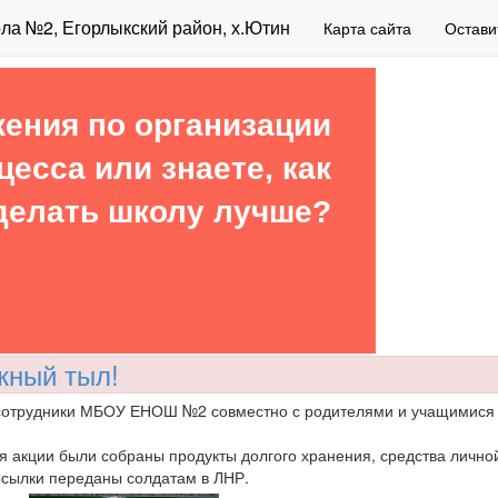
а №2, Егорлыкский район, х.Ютин
Карта сайта
Остави
ения по организации
цесса или знаете, как
делать школу лучше?
жный тыл!
сотрудники МБОУ ЕНОШ №2 совместно с родителями и учащимися 
я акции были собраны продукты долгого хранения, средства лично
сылки переданы солдатам в ЛНР.