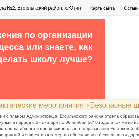
а №2, Егорлыкский район, х.Ютин
Карта сайта
Остави
ения по организации
цесса или знаете, как
делать школу лучше?
ктические мероприятия «Безопасные ш
ии с планом Администрации Егорлыкского района отдела образов
кулы» в период с 27 октября по 06 ноября 2018 года, а так же во 
истерства общего и профессионального образования Ростовской об
оприятий и эффективных мер по обеспечению безопасности доро