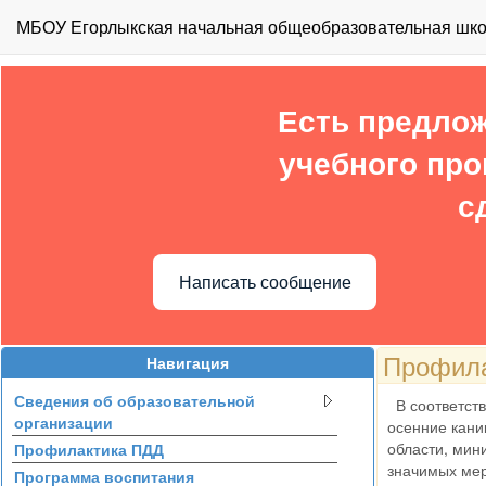
МБОУ Егорлыкская начальная общеобразовательная школ
Есть предлож
учебного про
с
Написать сообщение
Профила
Навигация
Сведения об образовательной
В соответств
организации
осенние кани
области, мин
Профилактика ПДД
значимых мер
Программа воспитания