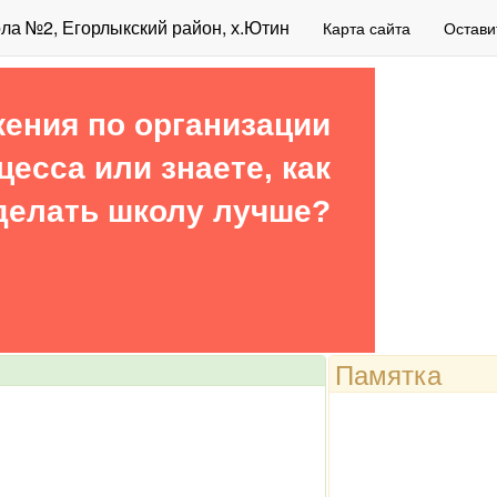
а №2, Егорлыкский район, х.Ютин
Карта сайта
Остави
ения по организации
цесса или знаете, как
делать школу лучше?
Памятка