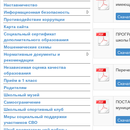
имеющи
Наставничество
Информационная безопасность
Скача
Противодействие коррупции
Карта сайта
Социальный сертификат
ПРОГРА
дополнительного образования
школы 
Мошеннические схемы
Скача
Нормативные документы и
рекомендации
Независимая оценка качества
Перече
образования
Приём в 1 класс
Скача
Родителям
Школьный музей
ПОСТАН
Самоограничение
муници
Школьный спортивный клуб
Меры социальный поддержки
Скача
участников СВО
Штаб воспитательной работы