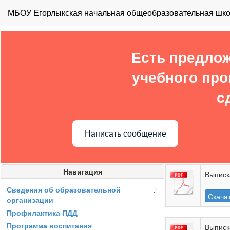
МБОУ Егорлыкская начальная общеобразовательная школ
Есть предлож
учебного про
с
Написать сообщение
Навигация
Выписк
Сведения об образовательной
Скача
организации
Профилактика ПДД
Программа воспитания
Выписк