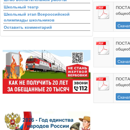
Школьный театр
ПОСТАН
общеоб
Школьный этап Всероссийской
олимпиады школьников
Скача
Оставить комментарий
ПОСТАН
общеоб
Скача
ПОСТАН
общеоб
Скача