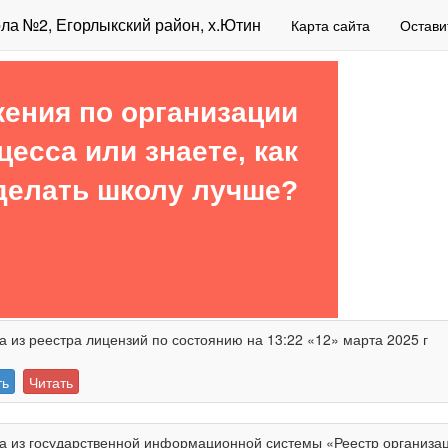
а №2, Егорлыкский район, х.Ютин
Карта сайта
Остави
ения по организации
цесса или знаете, как
делать школу лучше?
а из реестра лицензий по состоянию на 13:22 «12» марта 2025 г
ть
Читать
а из государственной информационной системы «Реестр организа